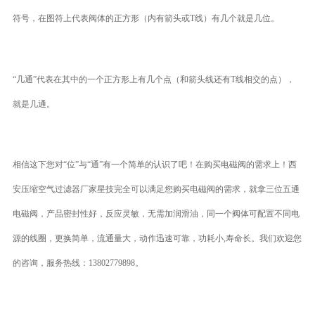
符号，在图符上代表阀体的正方形（内有箭头或T线）有几个就是几位。
“几通”代表在其中的一个正方形上有几个点（和箭头线还有T线相交的点），
就是几通。
相信这下您对“位”与“通”有一个简单的认识了吧！在购买电磁阀的需求上！西
安压缩空气过滤器厂家星技完全可以满足您购买电磁阀的需求，就拿三位五通
电磁阀，产品密封性好，反应灵敏，无需加润滑油，同一个阀体可配置不同电
源的线圈，更换简单，流通量大，动作迅速可靠，功耗小,寿命长。我们欢迎您
的咨询，服务热线：13802779898。